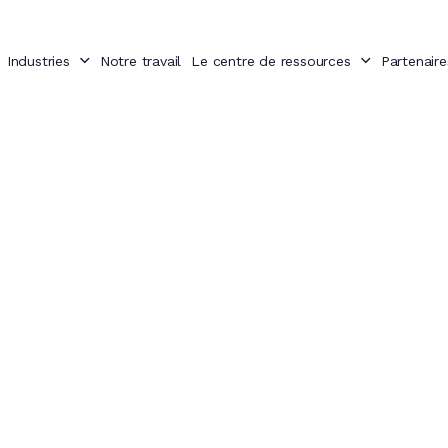
Industries
Notre travail
Le centre de ressources
Partenaire
Nos service
ertise multidisciplinaire en données et IA. Un impac