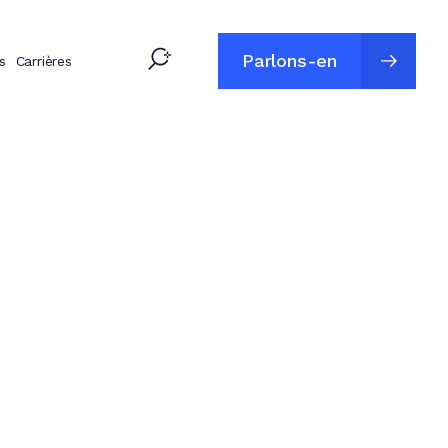
Parlons-en
s
Carrières
Parlons-en
s
t primé.